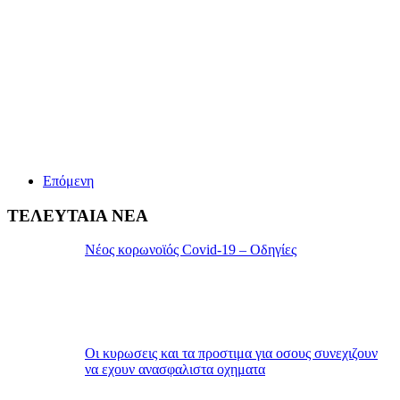
Επόμενη
ΤΕΛΕΥΤΑΙΑ ΝΕΑ
Νέος κορωνοϊός Covid-19 – Οδηγίες
Οι κυρωσεις και τα προστιμα για οσους συνεχιζουν
να εχουν ανασφαλιστα οχηματα